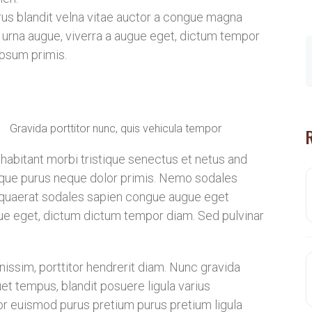
us blandit velna vitae auctor a congue magna
 urna augue, viverra a augue eget, dictum tempor
ipsum primis.
Gravida porttitor nunc, quis vehicula tempor
e habitant morbi tristique senectus et netus and
eque purus neque dolor primis. Nemo sodales
m quaerat sodales sapien congue augue eget
ugue eget, dictum dictum tempor diam. Sed pulvinar
issim, porttitor hendrerit diam. Nunc gravida
uet tempus, blandit posuere ligula varius
ctor euismod purus pretium purus pretium ligula