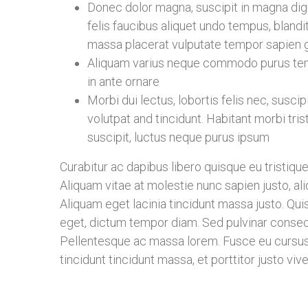
Donec dolor magna, suscipit in magna digni
felis faucibus aliquet undo tempus, blandi
massa placerat vulputate tempor sapien 
Aliquam varius neque commodo purus tem
in ante ornare
Morbi dui lectus, lobortis felis nec, susci
volutpat and tincidunt. Habitant morbi t
suscipit, luctus neque purus ipsum
Curabitur ac dapibus libero quisque eu tristique
Aliquam vitae at molestie nunc sapien justo, al
Aliquam eget lacinia tincidunt massa justo. Qui
eget, dictum tempor diam. Sed pulvinar consecte
Pellentesque ac massa lorem. Fusce eu cursus 
tincidunt tincidunt massa, et porttitor justo vi