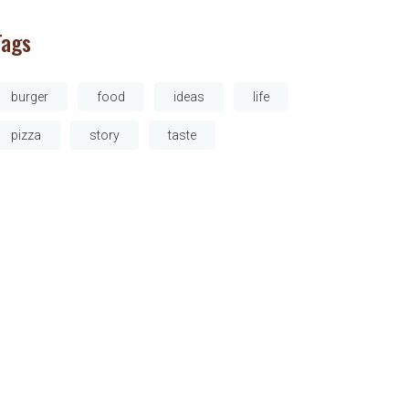
Tags
burger
food
ideas
life
pizza
story
taste