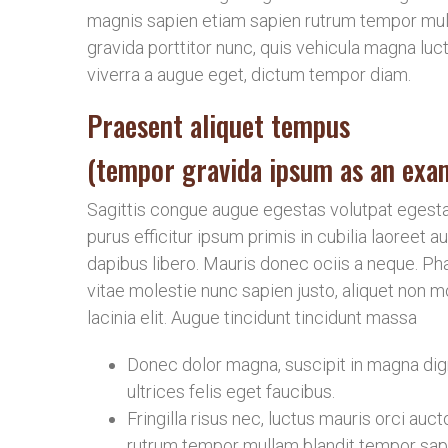
magnis sapien etiam sapien rutrum tempor mu
gravida porttitor nunc, quis vehicula magna luc
viverra a augue eget, dictum tempor diam.
Praesent aliquet tempus
(tempor gravida ipsum as an exa
Sagittis congue augue egestas volutpat egest
purus efficitur ipsum primis in cubilia laoreet
dapibus libero. Mauris donec ociis a neque. Phas
vitae molestie nunc sapien justo, aliquet non 
lacinia elit. Augue tincidunt tincidunt massa
Donec dolor magna, suscipit in magna dign
ultrices felis eget faucibus.
Fringilla risus nec, luctus mauris orci au
rutrum tempor mullam blandit tempor sap