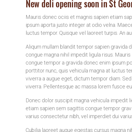
New deli opening soon in St Geo
Mauris donec ociis et magnis sapien etiam sa
ipsum aporta justo integer at odio velna. Maec
luctus tempor. Quisque vel laoreet turpis. An 
Aliqum mullam blandit tempor sapien gravida do
congue magna nihil impedit ligula risus. Mauris
congue tempor a gravida donec enim ipsum port
porttitor nunc, quis vehicula magna at luctus te
viverra a augue eget, dictum tempor diam. Sed p
viverra. Pellentesque ac massa lorem fusce eu
Donec dolor suscipit magna vehicula impedit li
etiam sapien sem sagittis congue tempor gravid
varius consectetur nibh, vel imperdiet dui vari
Cubilia laoreet augue egestas cursus magna nihi