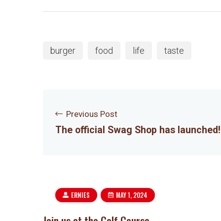
burger
food
life
taste
Previous Post
The official Swag Shop has launched!
ERNIES
MAY 1, 2024
Join us at the Golf Course