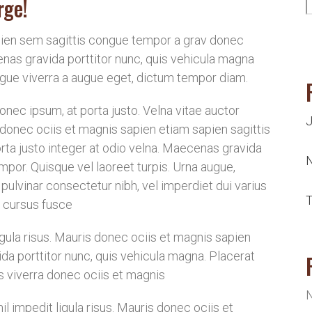
rge!
pien sem sagittis congue tempor a grav donec
enas gravida porttitor nunc, quis vehicula magna
augue viverra a augue eget, dictum tempor diam.
nec ipsum, at porta justo. Velna vitae auctor
J
 donec ociis et magnis sapien etiam sapien sagittis
a justo integer at odio velna. Maecenas gravida
N
mpor. Quisque vel laoreet turpis. Urna augue,
ulvinar consectetur nibh, vel imperdiet dui varius
T
 cursus fusce
gula risus. Mauris donec ociis et magnis sapien
a porttitor nunc, quis vehicula magna. Placerat
us viverra donec ociis et magnis
N
l impedit ligula risus. Mauris donec ociis et