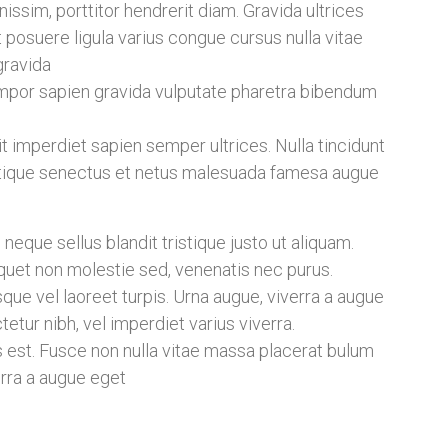
ssim, porttitor hendrerit diam. Gravida ultrices
t posuere ligula varius congue cursus nulla vitae
gravida
por sapien gravida vulputate pharetra bibendum
pit imperdiet sapien semper ultrices. Nulla tincidunt
ristique senectus et netus malesuada famesa augue
 neque sellus blandit tristique justo ut aliquam.
iquet non molestie sed, venenatis nec purus.
sque vel laoreet turpis. Urna augue, viverra a augue
tur nibh, vel imperdiet varius viverra.
est. Fusce non nulla vitae massa placerat bulum
verra a augue eget