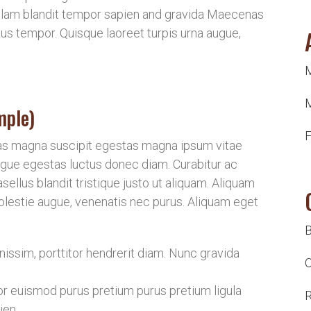
llam blandit tempor sapien and gravida Maecenas
tus tempor. Quisque laoreet turpis urna augue,
mple)
F
as magna suscipit egestas magna ipsum vitae
 augue egestas luctus donec diam. Curabitur ac
ellus blandit tristique justo ut aliquam. Aliquam
molestie augue, venenatis nec purus. Aliquam eget
B
issim, porttitor hendrerit diam. Nunc gravida
O
ctor euismod purus pretium purus pretium ligula
R
ien.