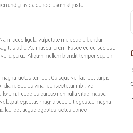
ien and gravida donec ipsum at justo
ui. Nam lacus ligula, vulputate molestie bibendum
agittis odio. Ac massa lorem. Fusce eu cursus est.
 vel a purus. Aliqum mullam blandit tempor sapien
B
 magna luctus tempor. Quisque vel laoreet turpis
O
r diam. Sed pulvinar consectetur nibh, vel
sa lorem. Fusce eu cursus non nulla vitae massa
R
s volutpat egestas magna suscipit egestas magna
ilia laoreet augue egestas luctus donec